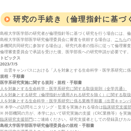
このページの本文へ
研究の手続き（倫理指針に基づ
島根大学医学部の研究者が倫理指針等に基づく研究を行う場合には、倫
島根大学医学部医学研究倫理委員会に審査を依頼する場合は、
こちら
の
多機関共同研究に参加する場合は、研究代表者の指示に従って倫理審査
倫理審査委員会で承認を受けた後、医学部長への研究申請が必要です。
トピックス
2023/7/5
出雲キャンパスにおける「人を対象とする生命科学・医学系研究に係
規程・手順書
医学系研究実施に関する規則・規程・手順書
人を対象とする生命科学・医学系研究に関する取扱規則（全学共通）
人を対象とする研究（倫理指針が適用される研究を除く）に関する取扱
人を対象とする生命科学・医学系研究に係る業務手順書（出雲キャンパ
※ 本学への訪問モニタリング・監査を実施される場合は
臨床研究支援
※ 外部機関の方が、本学において研究実施の支援（CRC業務等）を実
臨床研究支援部門
にご連絡ください。研究支援者としての登録及びカル
島根大学医学部医学研究倫理委員会の規程・手順書