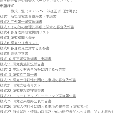
医学研究倫理委員会のページをご覧ください。
申請様式
様式一覧
（2023/7/5一部改正
新旧対照表
）
様式1_新規研究審査依頼書・申請書
様式2_症例報告審査依頼書
様式3_その他の倫理的事項に関する審査依頼書
様式4_審査依頼研究機関リスト
様式5_研究機関の概要
様式6_研究分担者リスト
様式8_審査意見に対する回答書
様式9_異議申立書
様式10_変更審査依頼書・申請書
様式11_研究実施状況報告書
様式12_重篤な有害事象等に関する報告書
様式13_研究終了報告書
様式15_研究の信頼性に関わる事項の審査依頼書
様式21_研究支援者リスト
様式22_研究規程遵守宣誓書
様式23_スタートアップミーティング実施報告書
様式25_研究結果最終公表報告書
様式26_研究の信頼性に関わる事項の報告書（研究者用）
様式27_新規試料・情報の取得及び他の研究機関への提供に関する報告