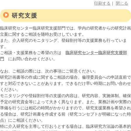
このページの本文へ
印刷する
｜
閉じる
研究支援
臨床研究センター臨床研究支援部門では、学内の研究者からの研究計画
立案に関するご相談を随時お受けしています。
また、介入研究のモニタリング、登録割付等の支援業務も行っていま
す。
ご相談・支援業務をご希望の方は
臨床研究センター臨床研究支援部
門
にお問い合わせください。
なお、ご相談の際には、次の事項にご留意ください。
研究計画書等の作成に関するご相談の場合、倫理委員会への申請直前で
すと対応できないことがあります。できるだけ早い時期にお問い合わせ
ください。
モニタリングや登録割付等の支援の内容は、研究内容、実施体制、確保
予定の研究資金等によって大きく異なります。また、業務計画や実際の
準備を行うには相応の時間がかかりますので、研究支援業務を希望され
る場合は、研究計画書を作成する前（研究コンセプトが明確になった時
点）にご相談ください。
特に介入研究を主導して行おうとする場合は、臨床研究方法論の基本的